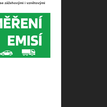
 se zážehovými i vznětovými