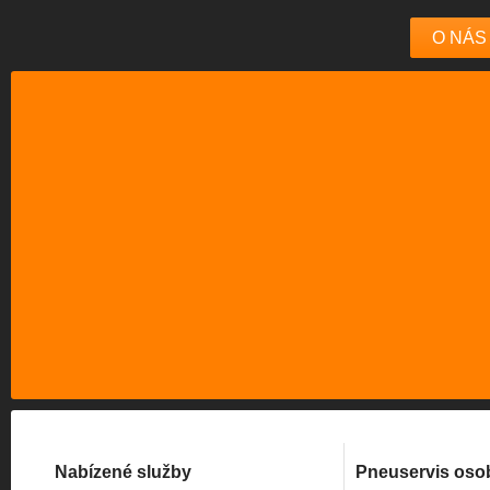
O NÁS
Nabízené služby
Pneuservis oso