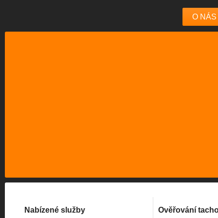
O NÁS
Nabízené služby
Ověřování tach