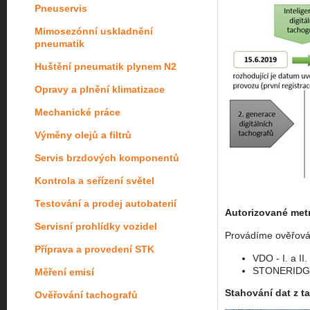
Pneuservis
Mimosezónní uskladnění
pneumatik
Huštění pneumatik plynem N2
Opravy a plnění klimatizace
Mechanické práce
Výměny olejů a filtrů
Servis brzdových komponentů
Kontrola a seřízení světel
Testování a prodej autobaterií
Autorizované metr
Servisní prohlídky vozidel
Provádíme ověřován
Příprava a provedení STK
VDO - I. a II
STONERIDGE -
Měření emisí
Stahování dat z ta
Ověřování tachografů