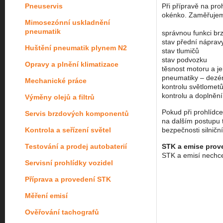
Pneuservis
Při přípravě na pr
okénko. Zaměřujem
Mimosezónní uskladnění
pneumatik
správnou funkci br
stav přední nápravy
Huštění pneumatik plynem N2
stav tlumičů
stav podvozku
Opravy a plnění klimatizace
těsnost motoru a je
pneumatiky – dezén,
Mechanické práce
kontrolu světlometů 
kontrolu a doplnění
Výměny olejů a filtrů
Pokud při prohlídc
Servis brzdových komponentů
na dalším postupu 
Kontrola a seřízení světel
bezpečnosti silničn
Testování a prodej autobaterií
STK a emise prov
STK a emisí nechce
Servisní prohlídky vozidel
Příprava a provedení STK
Měření emisí
Ověřování tachografů